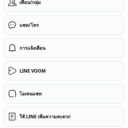
เพื่อน/กลุ่ม
แชท/โทร
การแจ้งเตือน
LINE VOOM
โอเพนแชท
ใช้ LINE เพิ่มความสะดวก