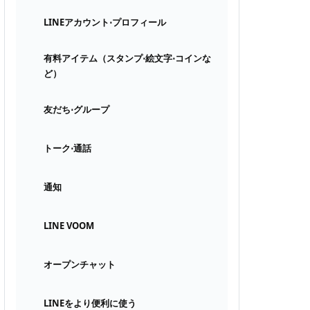
LINEアカウント⋅プロフィール
有料アイテム（スタンプ⋅絵文字⋅コインな
ど）
友だち⋅グループ
トーク⋅通話
通知
LINE VOOM
オープンチャット
LINEをより便利に使う