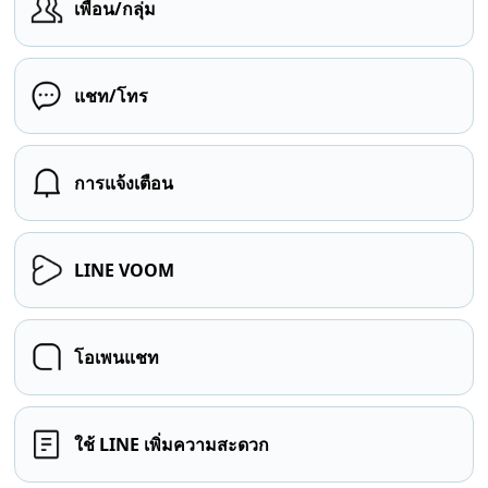
เพื่อน/กลุ่ม
แชท/โทร
การแจ้งเตือน
LINE VOOM
โอเพนแชท
ใช้ LINE เพิ่มความสะดวก