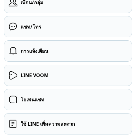
เพื่อน/กลุ่ม
แชท/โทร
การแจ้งเตือน
LINE VOOM
โอเพนแชท
ใช้ LINE เพิ่มความสะดวก