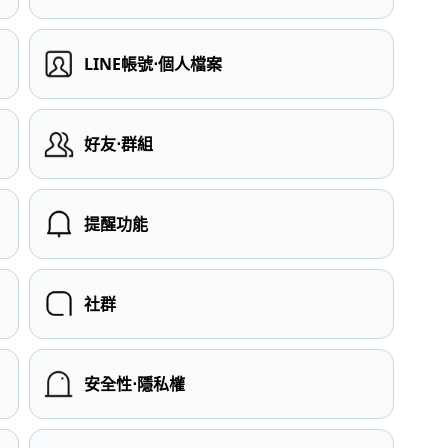
LINE帳號⋅個人檔案
）
好友⋅群組
提醒功能
社群
安全性⋅隱私權