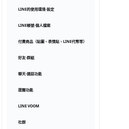
LINE的使用環境⋅設定
LINE帳號⋅個人檔案
付費商品（貼圖、表情貼、LINE代幣等）
好友⋅群組
聊天⋅通話功能
提醒功能
LINE VOOM
社群