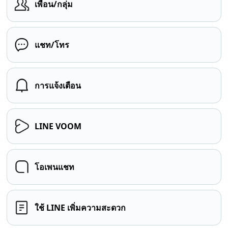
เพื่อน/กลุ่ม
แชท/โทร
การแจ้งเตือน
LINE VOOM
โอเพนแชท
ใช้ LINE เพิ่มความสะดวก