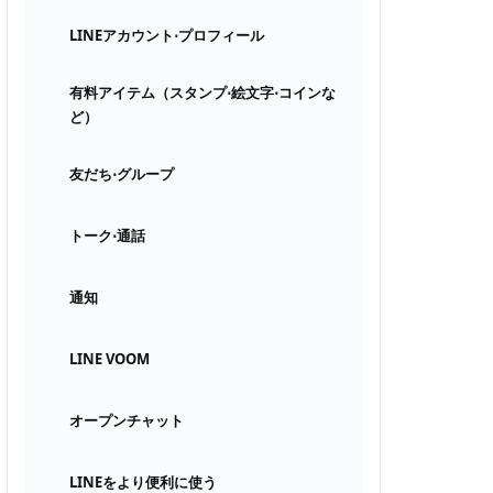
LINEアカウント⋅プロフィール
有料アイテム（スタンプ⋅絵文字⋅コインな
ど）
友だち⋅グループ
トーク⋅通話
通知
LINE VOOM
オープンチャット
LINEをより便利に使う