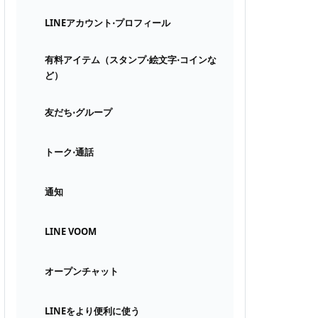
LINEアカウント⋅プロフィール
有料アイテム（スタンプ⋅絵文字⋅コインな
ど）
友だち⋅グループ
トーク⋅通話
通知
LINE VOOM
オープンチャット
LINEをより便利に使う