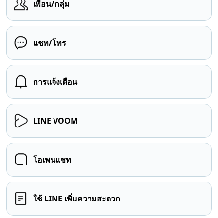
เพื่อน/กลุ่ม
แชท/โทร
การแจ้งเตือน
LINE VOOM
โอเพนแชท
ใช้ LINE เพิ่มความสะดวก