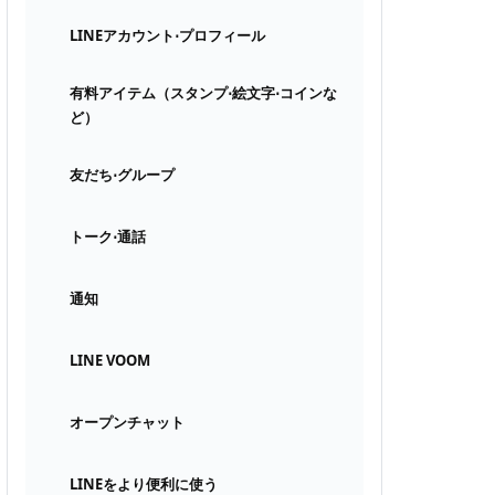
LINEアカウント⋅プロフィール
有料アイテム（スタンプ⋅絵文字⋅コインな
ど）
友だち⋅グループ
トーク⋅通話
通知
LINE VOOM
オープンチャット
LINEをより便利に使う