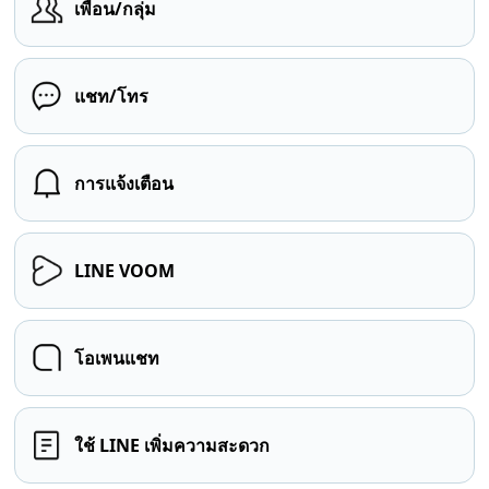
เพื่อน/กลุ่ม
แชท/โทร
การแจ้งเตือน
LINE VOOM
โอเพนแชท
ใช้ LINE เพิ่มความสะดวก