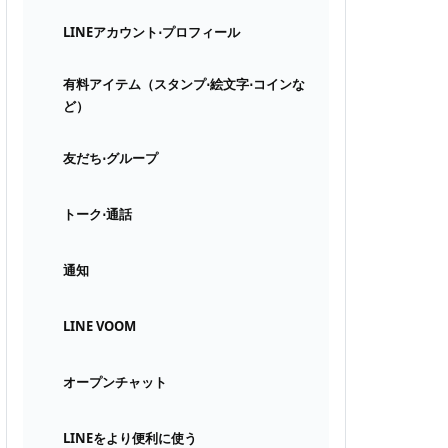
LINEアカウント⋅プロフィール
有料アイテム（スタンプ⋅絵文字⋅コインな
ど）
友だち⋅グループ
トーク⋅通話
通知
LINE VOOM
オープンチャット
LINEをより便利に使う