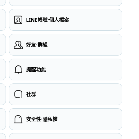
LINE帳號⋅個人檔案
）
好友⋅群組
提醒功能
社群
安全性⋅隱私權