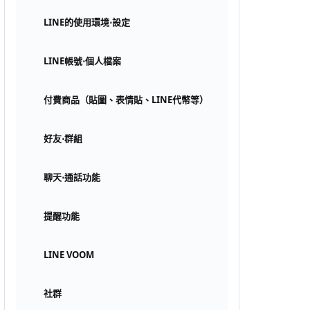
LINE的使用環境⋅設定
LINE帳號⋅個人檔案
付費商品（貼圖、表情貼、LINE代幣等）
好友⋅群組
聊天⋅通話功能
提醒功能
LINE VOOM
社群