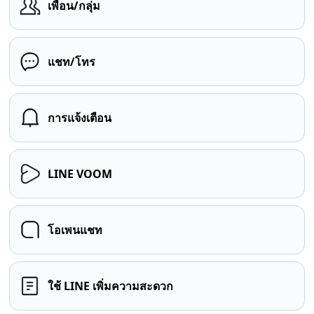
เพื่อน/กลุ่ม
แชท/โทร
การแจ้งเตือน
LINE VOOM
โอเพนแชท
ใช้ LINE เพิ่มความสะดวก