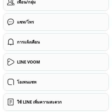
เพื่อน/กลุ่ม
แชท/โทร
การแจ้งเตือน
LINE VOOM
โอเพนแชท
ใช้ LINE เพิ่มความสะดวก