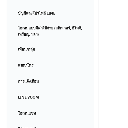
บัญชีและโปรไฟล์ LINE
ไอเทมแบบมีค่าใช้จ่าย (สติกเกอร์, อิโมจิ,
เหรียญ, ฯลฯ)
เพื่อน/กลุ่ม
แชท/โทร
การแจ้งเตือน
LINE VOOM
โอเพนแชท