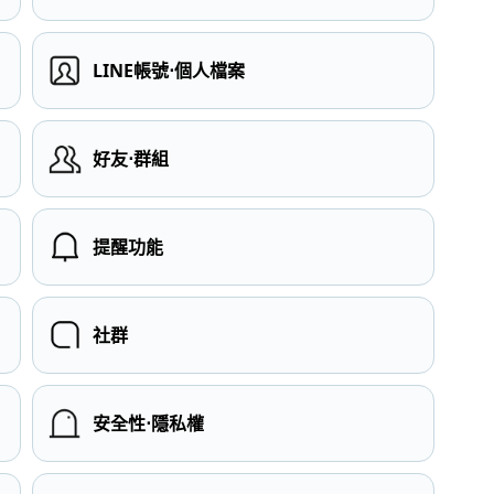
LINE帳號⋅個人檔案
）
好友⋅群組
提醒功能
社群
安全性⋅隱私權