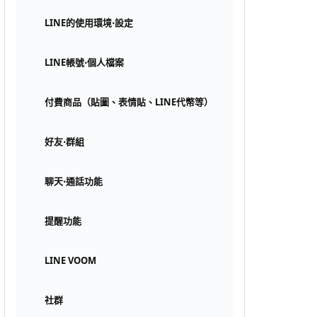
LINE的使用環境⋅設定
LINE帳號⋅個人檔案
付費商品（貼圖、表情貼、LINE代幣等）
好友⋅群組
聊天⋅通話功能
提醒功能
LINE VOOM
社群