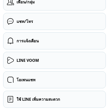
เพื่อน/กลุ่ม
แชท/โทร
การแจ้งเตือน
LINE VOOM
โอเพนแชท
ใช้ LINE เพิ่มความสะดวก