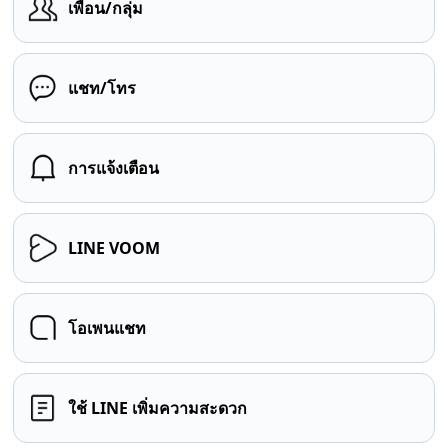
เพื่อน/กลุ่ม
แชท/โทร
การแจ้งเตือน
LINE VOOM
โอเพนแชท
ใช้ LINE เพิ่มความสะดวก