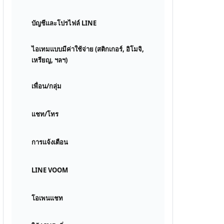
บัญชีและโปรไฟล์ LINE
ไอเทมแบบมีค่าใช้จ่าย (สติกเกอร์, อิโมจิ,
เหรียญ, ฯลฯ)
เพื่อน/กลุ่ม
แชท/โทร
การแจ้งเตือน
LINE VOOM
โอเพนแชท