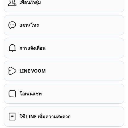
เพื่อน/กลุ่ม
แชท/โทร
การแจ้งเตือน
LINE VOOM
โอเพนแชท
ใช้ LINE เพิ่มความสะดวก