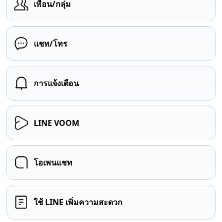
เพื่อน/กลุ่ม
แชท/โทร
การแจ้งเตือน
LINE VOOM
โอเพนแชท
ใช้ LINE เพิ่มความสะดวก