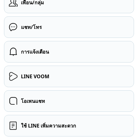
เพื่อน/กลุ่ม
แชท/โทร
การแจ้งเตือน
LINE VOOM
โอเพนแชท
ใช้ LINE เพิ่มความสะดวก