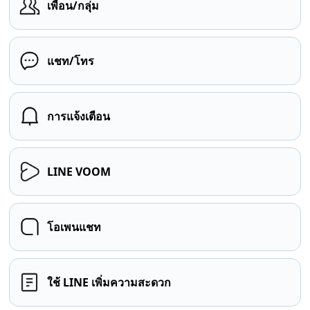
เพื่อน/กลุ่ม
แชท/โทร
การแจ้งเตือน
LINE VOOM
โอเพนแชท
ใช้ LINE เพิ่มความสะดวก