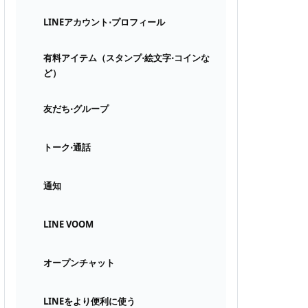
LINEアカウント⋅プロフィール
有料アイテム（スタンプ⋅絵文字⋅コインな
ど）
友だち⋅グループ
トーク⋅通話
通知
LINE VOOM
オープンチャット
LINEをより便利に使う