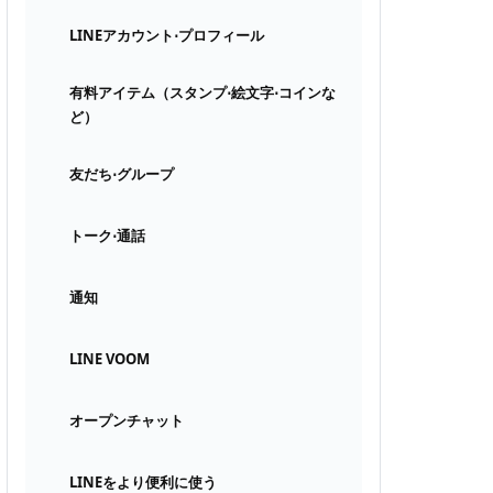
LINEアカウント⋅プロフィール
有料アイテム（スタンプ⋅絵文字⋅コインな
ど）
友だち⋅グループ
トーク⋅通話
通知
LINE VOOM
オープンチャット
LINEをより便利に使う