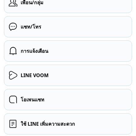
เพื่อน/กลุ่ม
แชท/โทร
การแจ้งเตือน
LINE VOOM
โอเพนแชท
ใช้ LINE เพิ่มความสะดวก