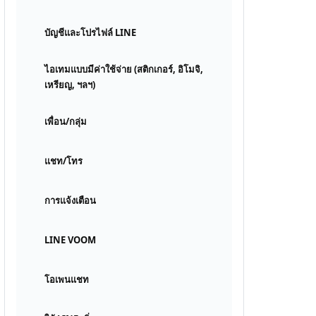
บัญชีและโปรไฟล์ LINE
ไอเทมแบบมีค่าใช้จ่าย (สติกเกอร์, อิโมจิ,
เหรียญ, ฯลฯ)
เพื่อน/กลุ่ม
แชท/โทร
การแจ้งเตือน
LINE VOOM
โอเพนแชท