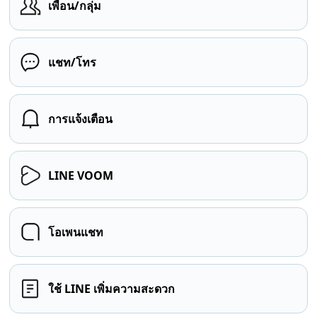
เพื่อน/กลุ่ม
แชท/โทร
การแจ้งเตือน
LINE VOOM
โอเพนแชท
ใช้ LINE เพิ่มความสะดวก