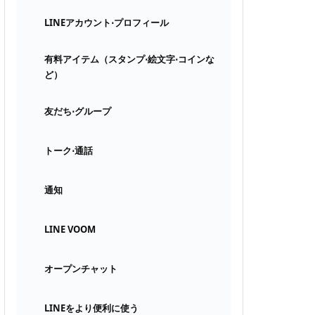
LINEアカウント⋅プロフィール
有料アイテム（スタンプ⋅絵文字⋅コインな
ど）
友だち⋅グループ
トーク⋅通話
通知
LINE VOOM
オープンチャット
LINEをより便利に使う