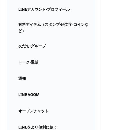
LINEアカウント⋅プロフィール
有料アイテム（スタンプ⋅絵文字⋅コインな
ど）
友だち⋅グループ
トーク⋅通話
通知
LINE VOOM
オープンチャット
LINEをより便利に使う