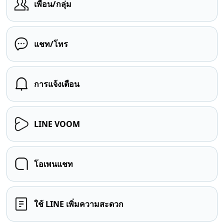
เพื่อน/กลุ่ม
แชท/โทร
การแจ้งเตือน
LINE VOOM
โอเพนแชท
ใช้ LINE เพิ่มความสะดวก