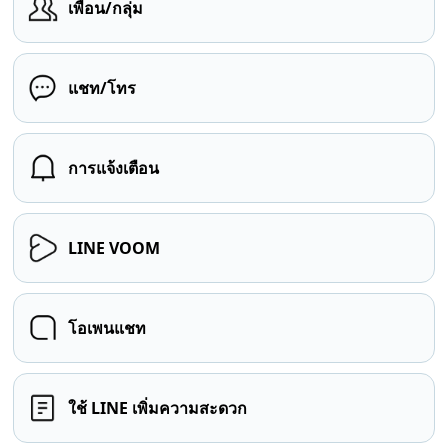
เพื่อน/กลุ่ม
แชท/โทร
การแจ้งเตือน
LINE VOOM
โอเพนแชท
ใช้ LINE เพิ่มความสะดวก