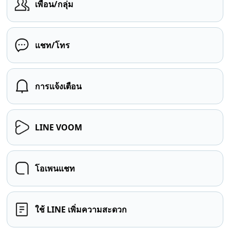
เพื่อน/กลุ่ม
แชท/โทร
การแจ้งเตือน
LINE VOOM
โอเพนแชท
ใช้ LINE เพิ่มความสะดวก