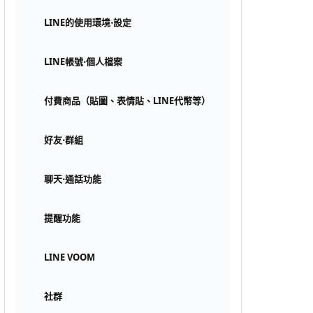
LINE的使用環境⋅設定
LINE帳號⋅個人檔案
付費商品（貼圖、表情貼、LINE代幣等）
好友⋅群組
聊天⋅通話功能
提醒功能
LINE VOOM
社群