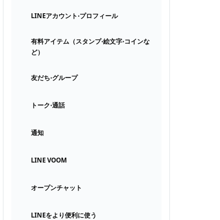
LINEアカウント⋅プロフィール
有料アイテム（スタンプ⋅絵文字⋅コインな
ど）
友だち⋅グループ
トーク⋅通話
通知
LINE VOOM
オープンチャット
LINEをより便利に使う