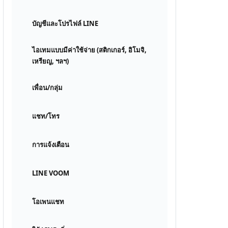
บัญชีและโปรไฟล์ LINE
ไอเทมแบบมีค่าใช้จ่าย (สติกเกอร์, อิโมจิ,
เหรียญ, ฯลฯ)
เพื่อน/กลุ่ม
แชท/โทร
การแจ้งเตือน
LINE VOOM
โอเพนแชท