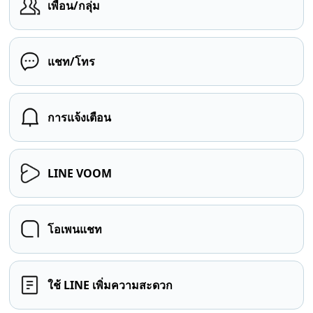
เพื่อน/กลุ่ม
แชท/โทร
การแจ้งเตือน
LINE VOOM
โอเพนแชท
ใช้ LINE เพิ่มความสะดวก