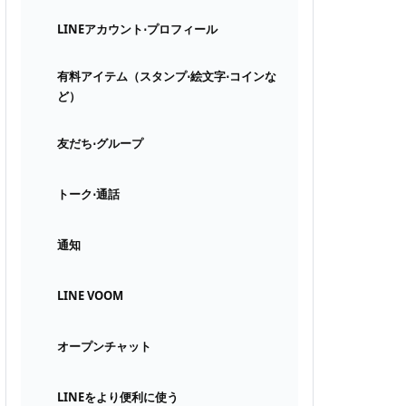
LINEアカウント⋅プロフィール
有料アイテム（スタンプ⋅絵文字⋅コインな
ど）
友だち⋅グループ
トーク⋅通話
通知
LINE VOOM
オープンチャット
LINEをより便利に使う