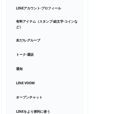
LINEアカウント⋅プロフィール
有料アイテム（スタンプ⋅絵文字⋅コインな
ど）
友だち⋅グループ
トーク⋅通話
通知
LINE VOOM
オープンチャット
LINEをより便利に使う