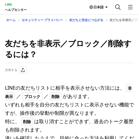
LINE
日本語
ヘルプセンター
ホーム
セキュリティー⋅プライバシー
友だちと安全につながる
友だちを非表示／ブ
友だちを非表示／ブロック／削除す
るには？
共有する
LINEの友だちリストに相手を表示させない方法には、
非
／
／
があります。
表示
ブロック
削除
いずれも相手を自分の友だちリストに表示させない機能で
すが、操作後の挙動や制限が異なります。
特に、
は取り消すことができず、過去のトーク履歴
削除
も削除されます。
違いを確認したうえで、目的に合った方法を利用してくだ