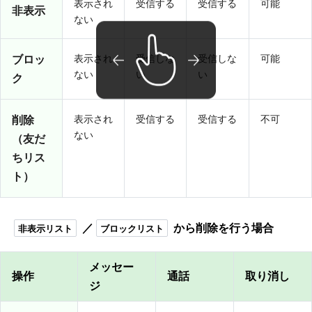
表示され
受信する
受信する
可能
非表示
ない
ブロッ
表示され
受信しな
受信しな
可能
ない
い
い
ク
削除
表示され
受信する
受信する
不可
ない
（友だ
ちリス
ト）
／
から削除を行う場合
非表示リスト
ブロックリスト
メッセー
操作
通話
取り消し
ジ