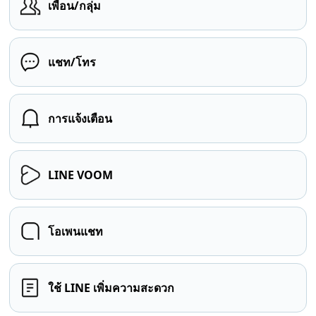
เพื่อน/กลุ่ม
แชท/โทร
การแจ้งเตือน
LINE VOOM
โอเพนแชท
ใช้ LINE เพิ่มความสะดวก