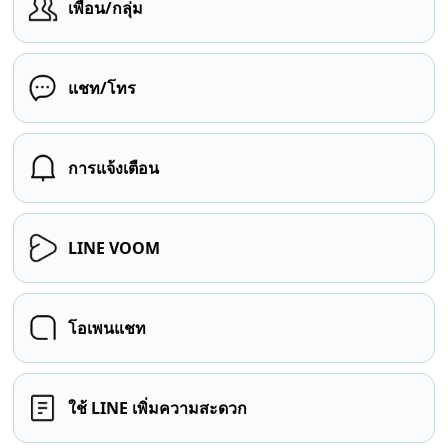
เพื่อน/กลุ่ม
แชท/โทร
การแจ้งเตือน
LINE VOOM
โอเพนแชท
ใช้ LINE เพิ่มความสะดวก