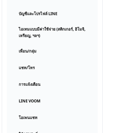
บัญชีและโปรไฟล์ LINE
ไอเทมแบบมีค่าใช้จ่าย (สติกเกอร์, อิโมจิ,
เหรียญ, ฯลฯ)
เพื่อน/กลุ่ม
แชท/โทร
การแจ้งเตือน
LINE VOOM
โอเพนแชท