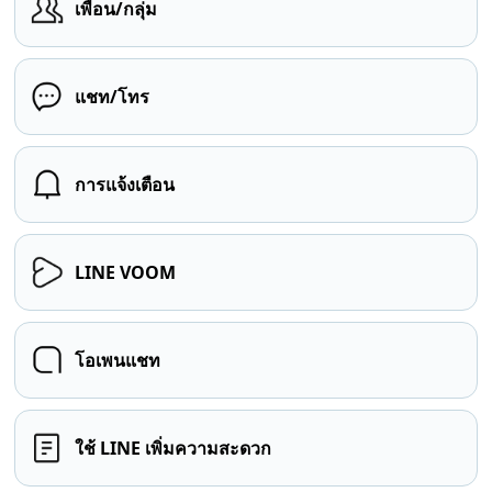
เพื่อน/กลุ่ม
แชท/โทร
การแจ้งเตือน
LINE VOOM
โอเพนแชท
ใช้ LINE เพิ่มความสะดวก