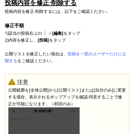
投稿内容を修正⋅削除する
投稿内容を修正⋅削除するには、以下をご確認ください。
修正手順
1)該当の投稿右上の
＞
[編集]
をタップ
2)内容を修正し、
[投稿]
をタップ
公開リストを修正したい場合は、
投稿を一部のユーザーだけに公
開する
をご確認ください。
注意
公開範囲を[全体公開]から[公開リスト]または[自分のみ]に変更
する場合、表示されるポップアップを確認⋅同意することで修
正が可能になります。（初回のみ）