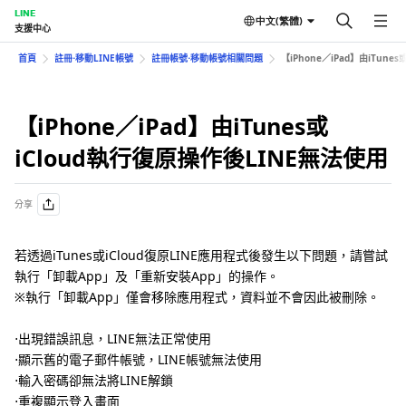
LINE
中文(繁體)
支援中心
首頁
註冊⋅移動LINE帳號
註冊帳號⋅移動帳號相關問題
【iPhone／iPad】由iTune
【iPhone／iPad】由iTunes或
iCloud執行復原操作後LINE無法使用
分享
若透過iTunes或iCloud復原LINE應用程式後發生以下問題，請嘗試
執行「卸載App」及「重新安裝App」的操作。
※執行「卸載App」僅會移除應用程式，資料並不會因此被刪除。
⋅出現錯誤訊息，LINE無法正常使用
⋅顯示舊的電子郵件帳號，LINE帳號無法使用
⋅輸入密碼卻無法將LINE解鎖
⋅重複顯示登入畫面