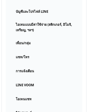
บัญชีและโปรไฟล์ LINE
ไอเทมแบบมีค่าใช้จ่าย (สติกเกอร์, อิโมจิ,
เหรียญ, ฯลฯ)
เพื่อน/กลุ่ม
แชท/โทร
การแจ้งเตือน
LINE VOOM
โอเพนแชท