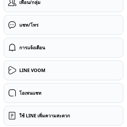
เพื่อน/กลุ่ม
แชท/โทร
การแจ้งเตือน
LINE VOOM
โอเพนแชท
ใช้ LINE เพิ่มความสะดวก