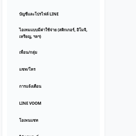
บัญชีและโปรไฟล์ LINE
ไอเทมแบบมีค่าใช้จ่าย (สติกเกอร์, อิโมจิ,
เหรียญ, ฯลฯ)
เพื่อน/กลุ่ม
แชท/โทร
การแจ้งเตือน
LINE VOOM
โอเพนแชท